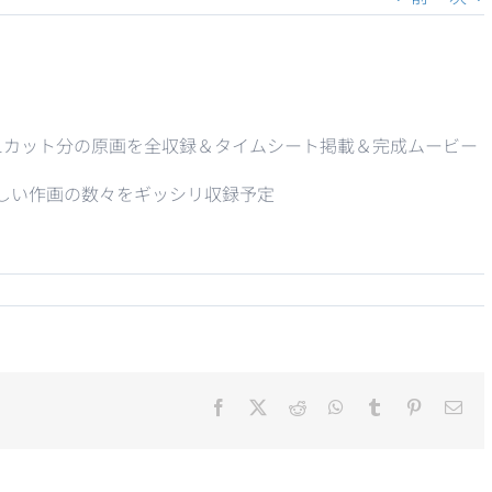
1カット分の原画を全収録＆タイムシート掲載＆完成ムービー
！
しい作画の数々をギッシリ収録予定
Facebook
X
Reddit
WhatsApp
Tumblr
Pinterest
電
子
メ
ー
ル