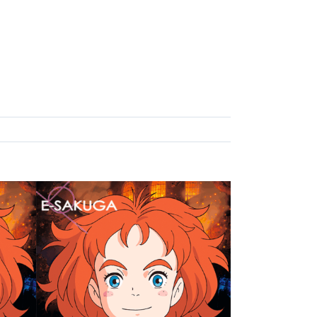
ch’s
E-SAKUGA メアリと魔女の花
Anime: WOLF CHILDREN E-
女