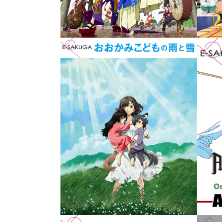
E-SAKUGA 劇場版 若おかみは
A
小学生！