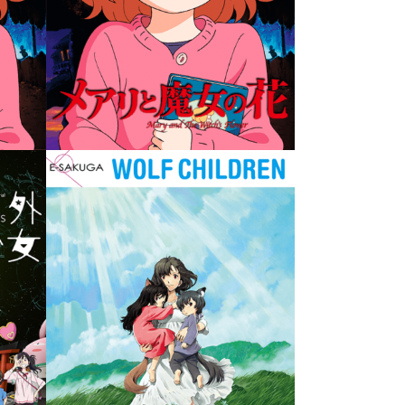
SAKUGA
体機動
Anime: OKKO’s INN E-
SAKUGA