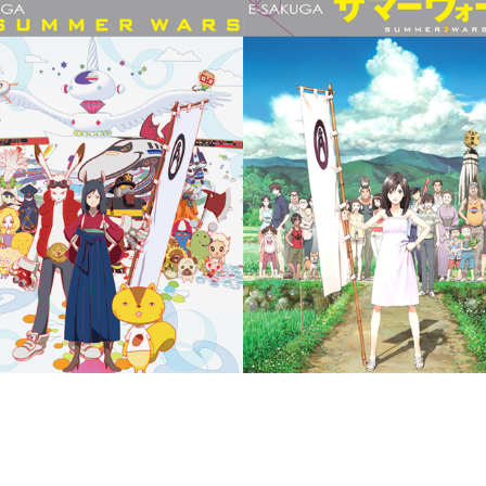
ime: Takashi Nakamura’s
寫眞館 資料集
e Protrait Studio Archive