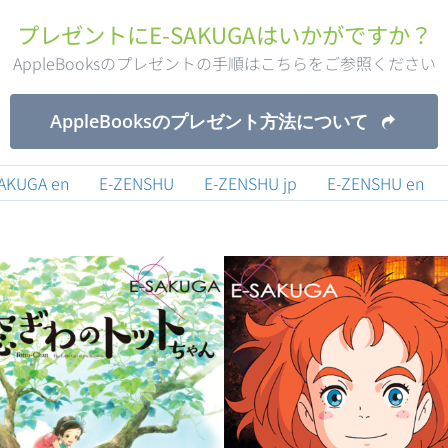
プレゼントにE-SAKUGAはいかがですか？
AppleBooksのプレゼントの手順はこちらをご参照ください
Anime: Mary and The Wit
SAKUGA 窓ぎわのトットちゃ
Flower
ん
AppleBooksのプレゼント方法について
AKUGA en
E-ZENSHU
E-ZENSHU jp
E-ZENSHU en
ime: The Orbital Children
E-SAKUGA 地球外少年少