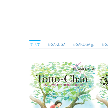
E-SAKUGA Totto-chan the
E-
Movie
E-SAKUGA
E-SAKUGA jp
E-S
すべて
An
E-SAKUGA 犬王