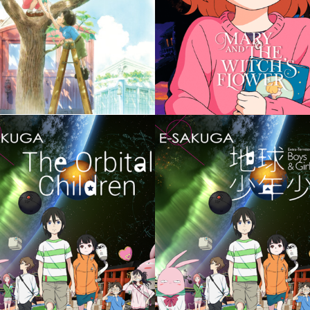
E-SAKUGA
nime: ATTACK on TITAN –
E-SAKUGA進撃の巨人 立
Arifumi Imai- E-SAKUGA
線画集 –今井有文-