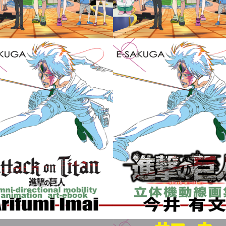
nime: SUMMER WARS E-
E-SAKUGA サマーウォー
SAKUGA