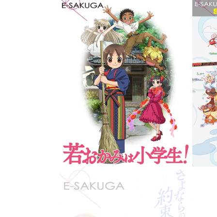
E-SAKUGA さよならの朝に約束
An
の花をかざろう
Th