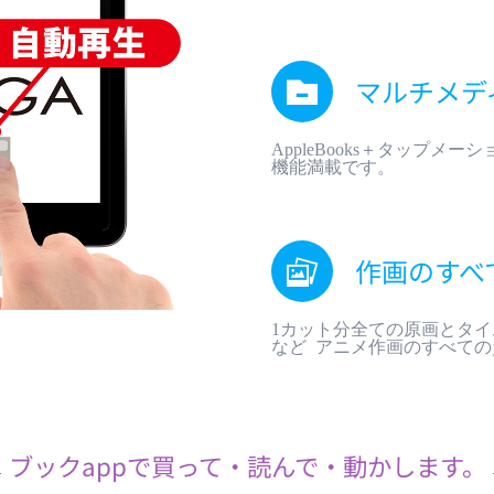
マルチメデ
AppleBooks＋タップ
機能満載です。
作画のすべ
1カット分全ての原画とタイ
など アニメ作画のすべて
ブックappで買って・読んで・動かします。