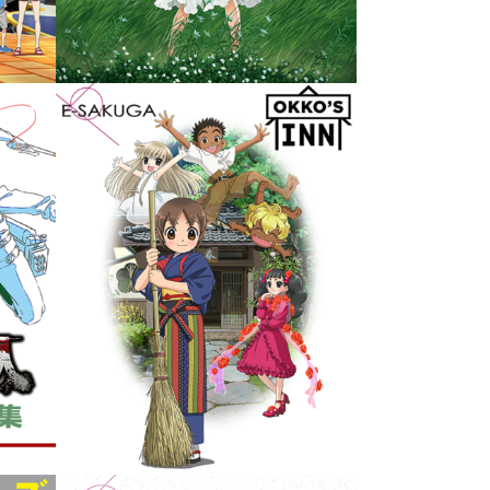
Anime: MAQUIA: When the
ズ
Promised Flower Blooms E-
SAKUGA