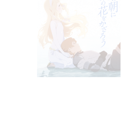
Anime: Lupin The 3rd PART4
E-SAKUGA