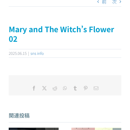
前
次
Mary and The Witch’s Flower
02
2025.06.15
|
sns info
Facebook
X
Reddit
WhatsApp
Tumblr
Pinterest
電
子
メ
ー
精華ArchiveDバイ
窓ぎわのトットち
ル
ト募集
ゃん03
関連投稿